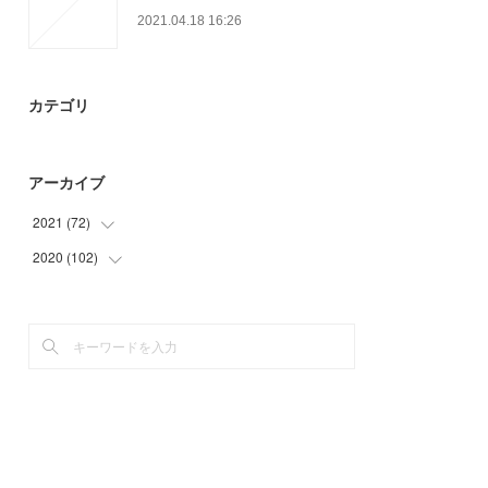
2021.04.18 16:26
カテゴリ
アーカイブ
2021
(
72
)
2020
(
102
(
24
)
)
(
18
)
(
12
)
(
15
)
(
9
)
(
15
)
(
27
)
(
36
)
(
18
)