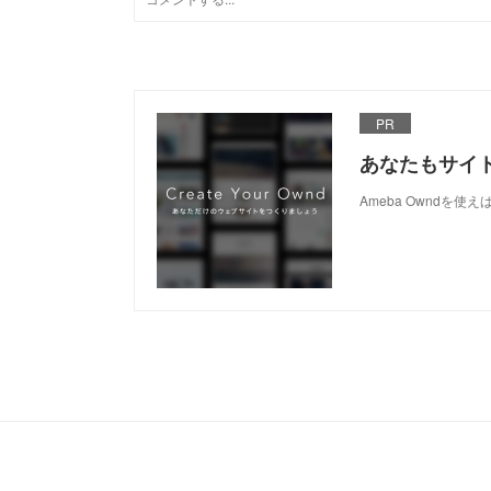
PR
あなたもサイ
Ameba Owndを