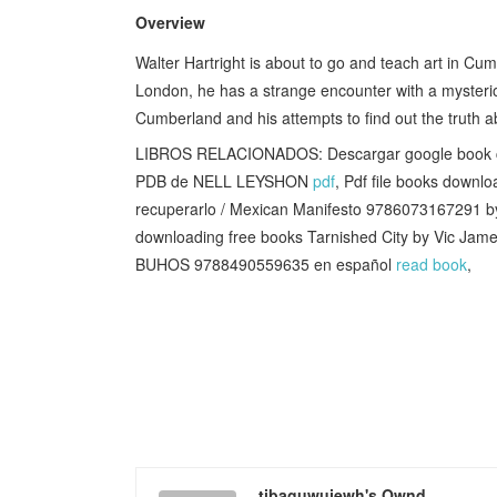
Overview
Walter Hartright is about to go and teach art in Cum
London, he has a strange encounter with a mysteri
Cumberland and his attempts to find out the truth a
LIBROS RELACIONADOS: Descargar google book
PDB de NELL LEYSHON
pdf
, Pdf file books down
recuperarlo / Mexican Manifesto 9786073167291 b
downloading free books Tarnished City by Vic Jam
BUHOS 9788490559635 en español
read book
,
tibaguwujewh's Ownd