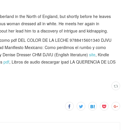
berland in the North of England, but shortly before he leaves
ous woman dressed all in white. He meets her again in
bout her lead him to a discovery of intrigue and kidnapping.
 como pdf DEL COLOR DE LA LECHE 9788415601340 DJVU
load Manifiesto Mexicano: Como perdimos el rumbo y como
y Denise Dresser CHM DJVU (English literature)
site
, Kindle
es
pdf
, Libros de audio descargar ipad LA QUERENCIA DE LOS