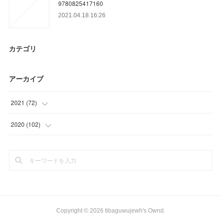
9780825417160
2021.04.18 16:26
カテゴリ
アーカイブ
2021
(
72
)
(
24
)
2020
(
102
)
(
18
)
(
12
)
(
15
)
(
9
)
(
15
)
(
27
)
(
36
)
Copyright ©
2026
tibaguwujewh's Ownd
.