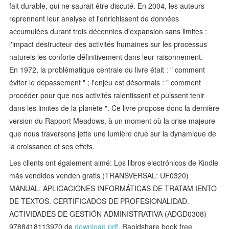
fait durable, qui ne saurait être discuté. En 2004, les auteurs
reprennent leur analyse et l'enrichissent de données
accumulées durant trois décennies d'expansion sans limites :
l'impact destructeur des activités humaines sur les processus
naturels les conforte définitivement dans leur raisonnement.
En 1972, la problématique centrale du livre était : " comment
éviter le dépassement " ; l'enjeu est désormais : " comment
procéder pour que nos activités ralentissent et puissent tenir
dans les limites de la planète ". Ce livre propose donc la dernière
version du Rapport Meadows, à un moment où la crise majeure
que nous traversons jette une lumière crue sur la dynamique de
la croissance et ses effets.
Les clients ont également aimé: Los libros electrónicos de Kindle
más vendidos venden gratis (TRANSVERSAL: UF0320)
MANUAL. APLICACIONES INFORMÁTICAS DE TRATAM IENTO
DE TEXTOS. CERTIFICADOS DE PROFESIONALIDAD.
ACTIVIDADES DE GESTIÓN ADMINISTRATIVA (ADGD0308)
9788418113970 de
download pdf
, Rapidshare book free