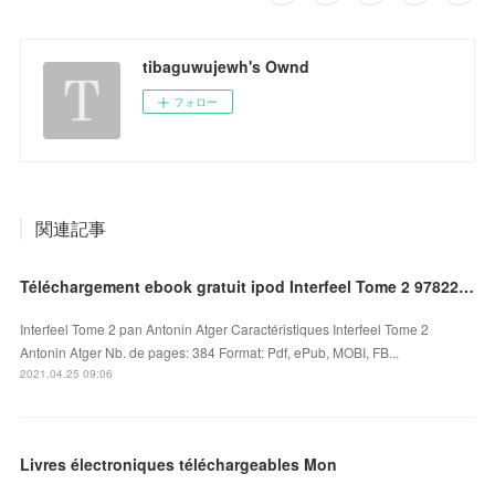
tibaguwujewh's Ownd
フォロー
関連記事
Téléchargement ebook gratuit ipod Interfeel Tome 2 9782266299992 par Antonin Atger en francais
Interfeel Tome 2 pan Antonin Atger Caractéristiques Interfeel Tome 2
Antonin Atger Nb. de pages: 384 Format: Pdf, ePub, MOBI, FB...
2021.04.25 09:06
Livres électroniques téléchargeables Mon